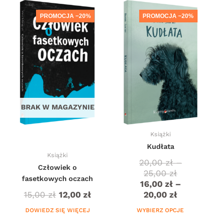
Zakres
Zakres
Ten
cen:
cen:
produkt
PROMOCJA −20%
PROMOCJA −20%
od
od
ma
20,00 zł
16,00 zł
wiele
do
do
wariantów.
25,00 zł
20,00 zł
Opcje
można
wybrać
na
stronie
BRAK W MAGAZYNIE
produktu
Książki
Kudłata
Książki
20,00
zł
–
Człowiek o
25,00
zł
fasetkowych oczach
16,00
zł
–
15,00
zł
12,00
zł
20,00
zł
DOWIEDZ SIĘ WIĘCEJ
WYBIERZ OPCJE