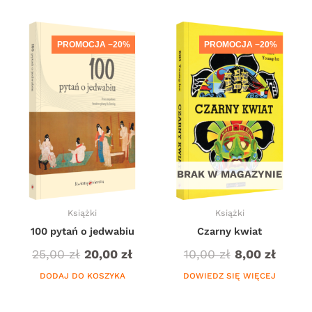
PROMOCJA −20%
PROMOCJA −20%
BRAK W MAGAZYNIE
Książki
Książki
100 pytań o jedwabiu
Czarny kwiat
25,00
zł
20,00
zł
10,00
zł
8,00
zł
DODAJ DO KOSZYKA
DOWIEDZ SIĘ WIĘCEJ