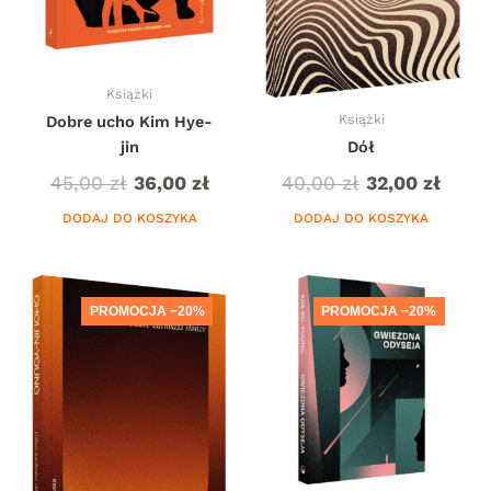
Książki
Książki
Dobre ucho Kim Hye-
jin
Dół
45,00
zł
36,00
zł
40,00
zł
32,00
zł
DODAJ DO KOSZYKA
DODAJ DO KOSZYKA
PROMOCJA −20%
PROMOCJA −20%