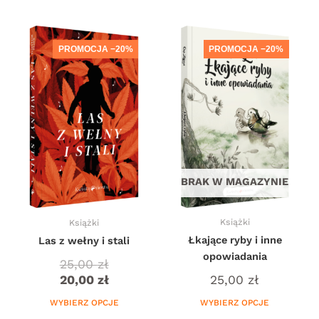
Ten
Ten
produkt
produkt
PROMOCJA −20%
PROMOCJA −20%
ma
ma
wiele
wiele
wariantów.
wariantów.
Opcje
Opcje
można
można
wybrać
wybrać
na
na
stronie
stronie
BRAK W MAGAZYNIE
produktu
produktu
Książki
Książki
Łkające ryby i inne
Las z wełny i stali
opowiadania
25,00
zł
20,00
zł
25,00
zł
WYBIERZ OPCJE
WYBIERZ OPCJE