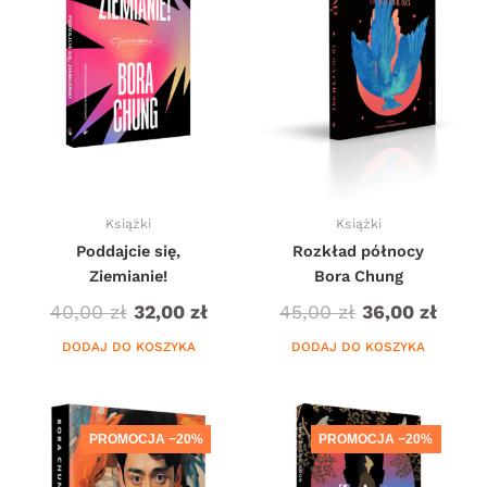
Książki
Książki
Poddajcie się,
Rozkład północy
Ziemianie!
Bora Chung
40,00
zł
32,00
zł
45,00
zł
36,00
zł
DODAJ DO KOSZYKA
DODAJ DO KOSZYKA
Zakres
Zakres
Ten
cen:
cen:
produkt
PROMOCJA −20%
PROMOCJA −20%
od
od
ma
39,00 zł
31,20 zł