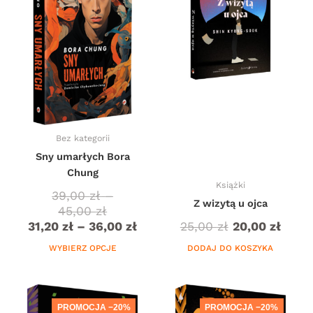
wiele
do
do
wariantów.
45,00 zł
36,00 zł
Opcje
można
wybrać
na
stronie
produktu
Bez kategorii
Sny umarłych Bora
Chung
Książki
39,00
zł
–
Z wizytą u ojca
45,00
zł
31,20
zł
–
36,00
zł
25,00
zł
20,00
zł
WYBIERZ OPCJE
DODAJ DO KOSZYKA
Zakres
Zakres
Zakres
Ten
Ten
cen:
cen:
cen:
produkt
produkt
PROMOCJA −20%
PROMOCJA −20%