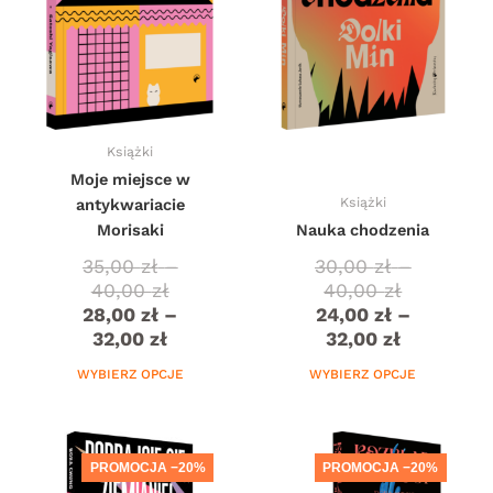
można
można
wybrać
wybrać
na
na
stronie
stronie
produktu
produktu
Książki
Moje miejsce w
Książki
antykwariacie
Morisaki
Nauka chodzenia
35,00
zł
–
30,00
zł
–
40,00
zł
40,00
zł
28,00
zł
–
24,00
zł
–
32,00
zł
32,00
zł
WYBIERZ OPCJE
WYBIERZ OPCJE
PROMOCJA −20%
PROMOCJA −20%