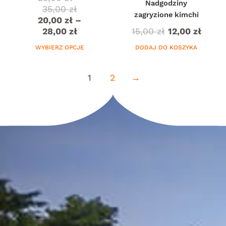
Nadgodziny
35,00
zł
zagryzione kimchi
20,00
zł
–
28,00
zł
15,00
zł
12,00
zł
WYBIERZ OPCJE
DODAJ DO KOSZYKA
1
2
→