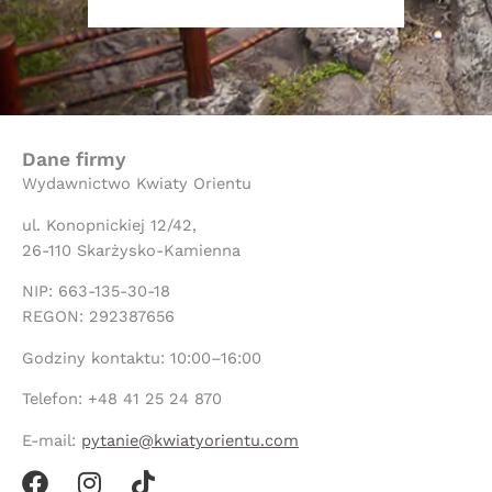
Dane firmy
Wydawnictwo Kwiaty Orientu
ul. Konopnickiej 12/42,
26-110 Skarżysko-Kamienna
NIP: 663-135-30-18
REGON: 292387656
Godziny kontaktu: 10:00–16:00
Telefon: +48 41 25 24 870
E-mail:
pytanie@kwiatyorientu.com
F
I
T