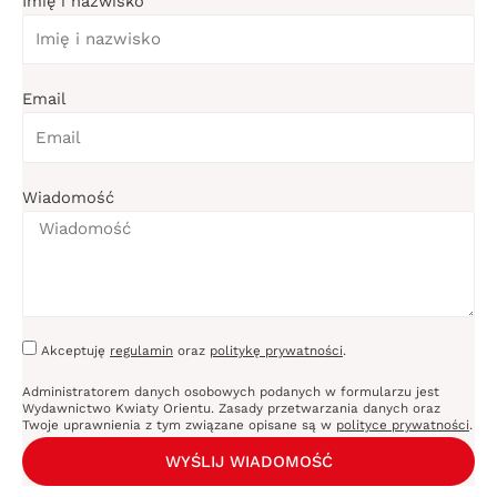
Imię i nazwisko
c
s
k
e
t
t
b
a
o
o
g
k
Email
o
r
k
a
m
Wiadomość
Akceptuję
regulamin
oraz
politykę prywatności
.
Administratorem danych osobowych podanych w formularzu jest
Wydawnictwo Kwiaty Orientu. Zasady przetwarzania danych oraz
Twoje uprawnienia z tym związane opisane są w
polityce prywatności
.
WYŚLIJ WIADOMOŚĆ