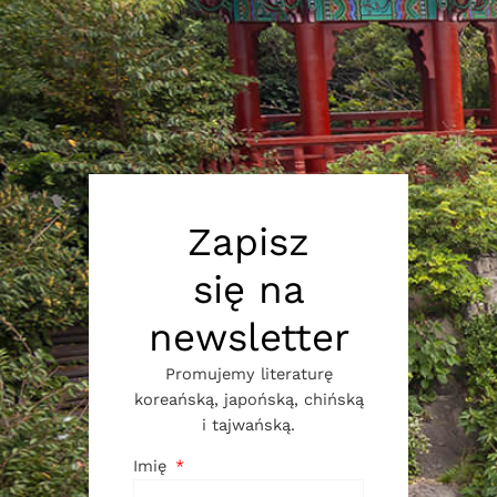
Zapisz
się na
newsletter
Promujemy literaturę
koreańską, japońską, chińską
i tajwańską.
Imię