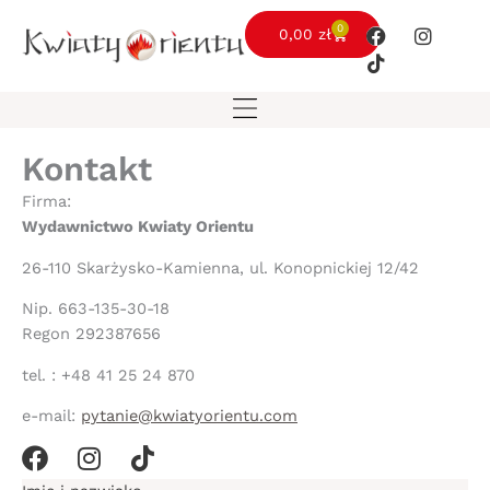
Przejdź
F
T
I
0
Wózek
0,00
zł
do
a
i
n
c
k
s
treści
e
t
t
b
o
a
o
k
g
o
r
k
a
Kontakt
m
Firma:
Wydawnictwo Kwiaty Orientu
26-110 Skarżysko-Kamienna, ul. Konopnickiej 12/42
Nip. 663-135-30-18
Regon 292387656
tel. : +48 41 25 24 870
e-mail:
pytanie@kwiatyorientu.com
F
I
T
a
n
i