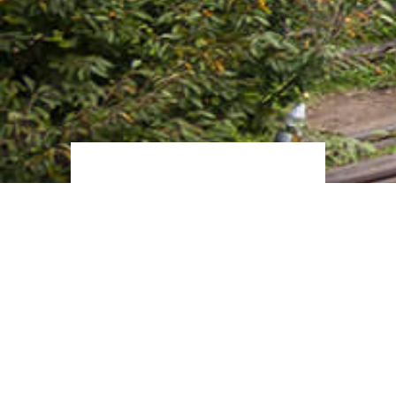
Zapisz
się na
newsletter
Promujemy literaturę
koreańską, japońską, chińską
i tajwańską.