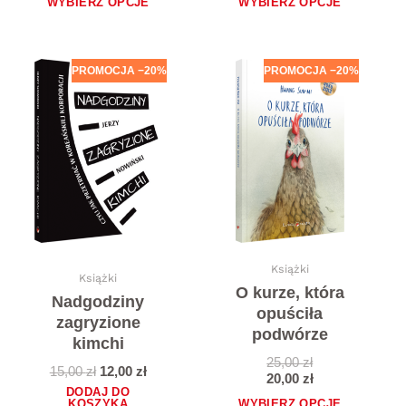
WYBIERZ OPCJE
WYBIERZ OPCJE
Ten
PROMOCJA −20%
PROMOCJA −20%
produkt
ma
wiele
wariantów.
Opcje
można
wybrać
na
stronie
produktu
Książki
Książki
O kurze, która
Nadgodziny
opuściła
zagryzione
podwórze
kimchi
25,00
zł
15,00
zł
12,00
zł
20,00
zł
DODAJ DO
KOSZYKA
WYBIERZ OPCJE