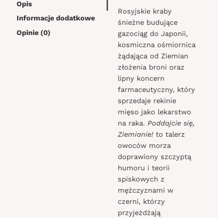
Opis
Rosyjskie kraby
Informacje dodatkowe
śnieżne budujące
Opinie (0)
gazociąg do Japonii,
kosmiczna ośmiornica
żądająca od Ziemian
złożenia broni oraz
lipny koncern
farmaceutyczny, który
sprzedaje rekinie
mięso jako lekarstwo
na raka.
Poddajcie się,
Ziemianie!
to talerz
owoców morza
doprawiony szczyptą
humoru i teorii
spiskowych z
mężczyznami w
czerni, którzy
przyjeżdżają