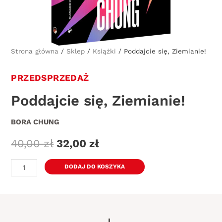
Strona główna
/
Sklep
/
Książki
/ Poddajcie się, Ziemianie!
PRZEDSPRZEDAŻ
Poddajcie się, Ziemianie!
BORA CHUNG
40,00
zł
32,00
zł
ilość
DODAJ DO KOSZYKA
Poddajcie
się,
Ziemianie!