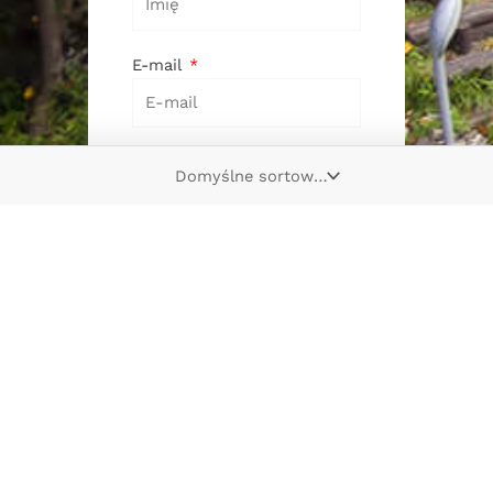
E-mail
Chcę otrzymywać e-mail
newsletter – informacje
o nowościach, promocjach,
produktach lub usługach firmy
Wydawnictwo Kwiaty Orientu – na
zasadach określonych w
polityce
prywatności
.
Administratorem danych
osobowych podanych w formularzu
jest firma Wydawnictwo Kwiaty
Orientu. Zasady przetwarzania
danych oraz Twoje uprawnienia
z tym związane opisane są
w
polityce prywatności
.
SUBSKRYBUJĘ
NEWSLETTER