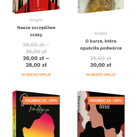
stronie
stronie
produktu
produktu
Książki
Nasze szczęśliwe
Książki
czasy
O kurze, która
25,00
zł
–
opuściła podwórze
35,00
zł
20,00
zł
–
25,00
zł
28,00
zł
20,00
zł
WYBIERZ OPCJE
WYBIERZ OPCJE
Zakres
Zakres
Ten
cen:
cen:
produkt
PROMOCJA −20%
PROMOCJA −20%
od
od
ma
25,00 zł
20,00 zł
wiele
do
do
wariantów.
35,00 zł
28,00 zł
Opcje
można