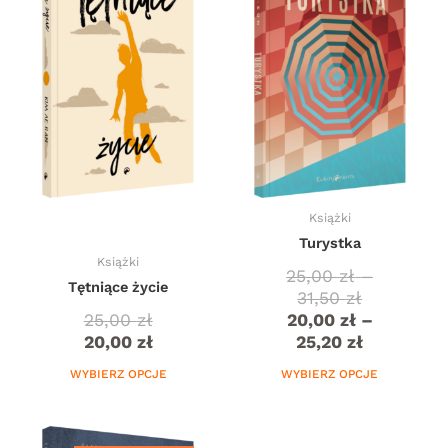
25,00 zł
20,00 zł
wiele
wiele
do
do
wariantów.
wariantów.
31,50 zł
25,20 zł
Opcje
Opcje
można
można
wybrać
wybrać
na
na
stronie
stronie
produktu
produktu
Książki
Turystka
Książki
25,00
zł
–
Tętniące życie
31,50
zł
25,00
zł
20,00
zł
–
20,00
zł
25,20
zł
WYBIERZ OPCJE
WYBIERZ OPCJE
Ten