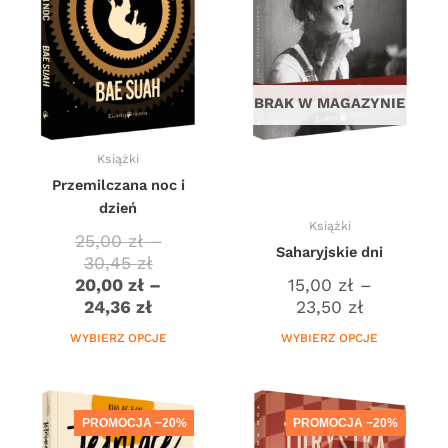
24,36 zł
30,45 zł
23,50 zł
Opcje
Opcje
można
można
wybrać
wybrać
na
na
stronie
stronie
BRAK W MAGAZYNIE
produktu
produktu
Książki
Przemilczana noc i
dzień
Książki
25,00
zł
–
Saharyjskie dni
30,45
zł
20,00
zł
–
15,00
zł
–
24,36
zł
23,50
zł
WYBIERZ OPCJE
WYBIERZ OPCJE
Zakres
Zakres
Ten
Ten
cen:
cen:
produkt
produkt
PROMOCJA −20%
PROMOCJA −20%
od
od
ma
ma