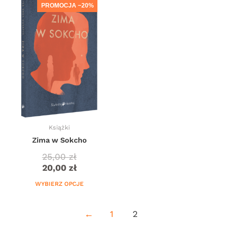
produkt
PROMOCJA −20%
ma
wiele
wariantów.
Opcje
można
wybrać
na
stronie
produktu
Książki
Zima w Sokcho
25,00
zł
20,00
zł
WYBIERZ OPCJE
←
1
2