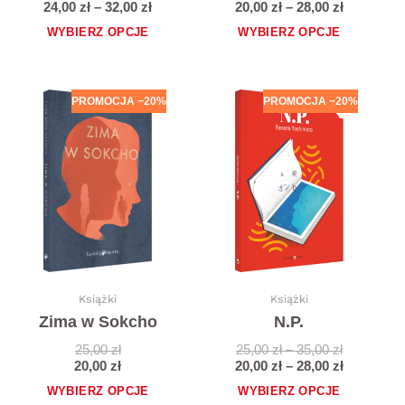
24,00
zł
–
32,00
zł
20,00
zł
–
28,00
zł
WYBIERZ OPCJE
WYBIERZ OPCJE
Zakres
Zakres
Ten
Ten
PROMOCJA −20%
PROMOCJA −20%
cen:
cen:
produkt
produkt
od
od
ma
ma
25,00 zł
20,00 zł
wiele
wiele
do
do
35,00 zł
28,00 zł
wariantów.
wariantów.
Opcje
Opcje
można
można
wybrać
wybrać
na
na
stronie
stronie
produktu
produktu
Książki
Książki
Zima w Sokcho
N.P.
25,00
zł
25,00
zł
–
35,00
zł
20,00
zł
20,00
zł
–
28,00
zł
WYBIERZ OPCJE
WYBIERZ OPCJE