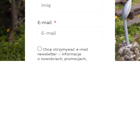
E-mail
Chcę otrzymywać e-mail
newsletter – informacje
o nowościach, promocjach,
produktach lub usługach firmy
Wydawnictwo Kwiaty Orientu – na
zasadach określonych w
polityce
prywatności
.
Administratorem danych
osobowych podanych w formularzu
jest firma Wydawnictwo Kwiaty
Orientu. Zasady przetwarzania
danych oraz Twoje uprawnienia
z tym związane opisane są
w
polityce prywatności
.
SUBSKRYBUJĘ
NEWSLETTER