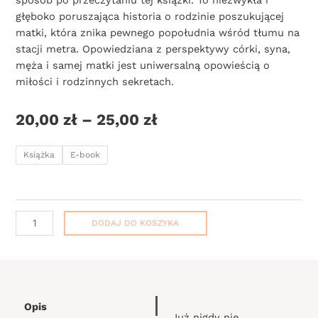
sposób po przeczytaniu tej książki. To niezwykła i
głęboko poruszająca historia o rodzinie poszukującej
matki, która znika pewnego popołudnia wśród tłumu na
stacji metra. Opowiedziana z perspektywy córki, syna,
męża i samej matki jest uniwersalną opowieścią o
miłości i rodzinnych sekretach.
Zakres
20,00
zł
–
25,00
zł
cen:
ilość
od
Książka
E-book
Zaopiekuj
20,00 zł
się
do
moją
25,00 zł
mamą
DODAJ DO KOSZYKA
Opis
Już nigdy nie