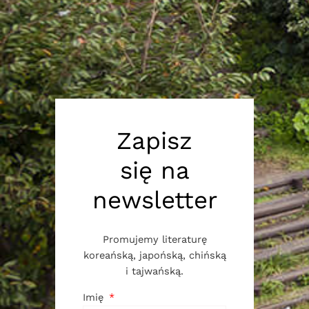
Zapisz
się na
newsletter
Promujemy literaturę
koreańską, japońską, chińską
i tajwańską.
Imię