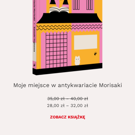
Moje miejsce w antykwariacie Morisaki
Zakres
Zakres
35,00
zł
–
40,00
zł
cen:
cen:
28,00
zł
–
32,00
zł
od
od
ZOBACZ KSIĄŻKĘ
35,00 zł
28,00 zł
do
do
40,00 zł
32,00 zł