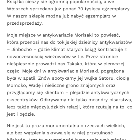
Książka cieszy sie ogromną popularnością, a we
Włoszech sprzedano już ponad 70 tysięcy egzemplarzy.
W naszm sklepie można już nabyć egzemplarz w
przedsprzedaży.
Moje miejsce w antykwariacie Morisaki to powieść,
która przenosi nas do tokijskiej dzielnicy antykwariatów
– Jinbōchō – gdzie klimat starych ksiąg kontrastuje z
nowoczesnością wieżowców w tle. Przez stronice
nieśpiesznie prowadzi nas Takako, która w pierwszej
części Moje dni w antykwariacie Morisaki, pogrążona
była w apatii. Znów spotykamy jej wujka Satoru, ciocię
Momoko, Wadę i nieliczne grono znajomych oraz
przyglądamy się klientom – plejadzie antykwarycznych
ekscentryków. Odkrywamy nie tylko meandry pisarstwa,
lecz także międzyludzkich relacji, które rzutują na to, co
jest i będzie.
Nie jest to proza monumentalna o rzeczach wielkich,
ale bez wątpienia skrywa się w niej przytulność i