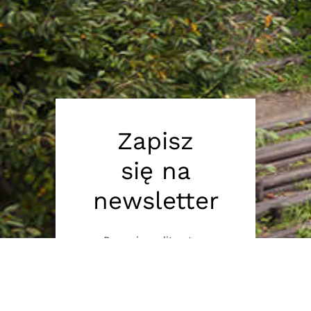
Zapisz
się na
newsletter
Promujemy literaturę
koreańską, japońską, chińską
i tajwańską.
Imię