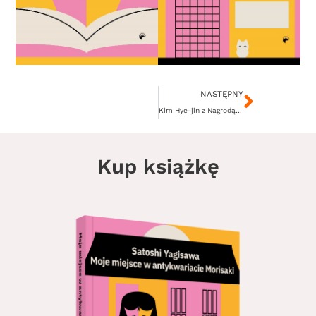
Następ
NASTĘPNY
Kim Hye-jin z Nagrodą Literacką im. Kim Yoo-junga!
Kup książkę