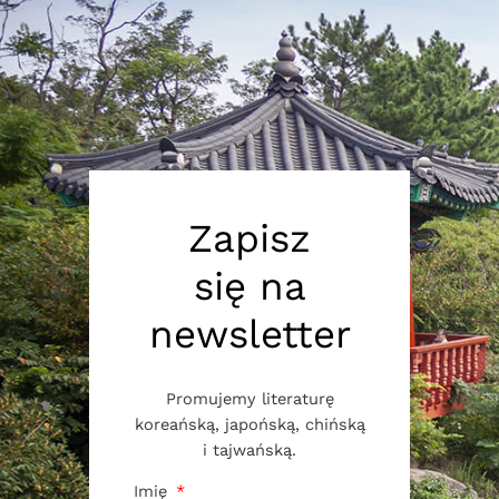
Zapisz
się na
newsletter
Promujemy literaturę
koreańską, japońską, chińską
i tajwańską.
Imię