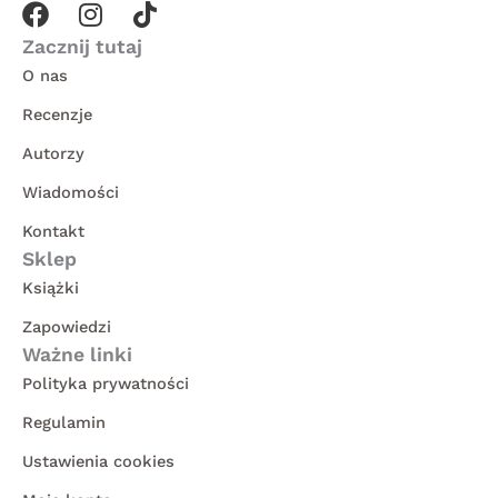
F
I
T
a
n
i
Zacznij tutaj
c
s
k
O nas
e
t
t
Recenzje
b
a
o
o
g
k
Autorzy
o
r
Wiadomości
k
a
m
Kontakt
Sklep
Książki
Zapowiedzi
Ważne linki
Polityka prywatności
Regulamin
Ustawienia cookies