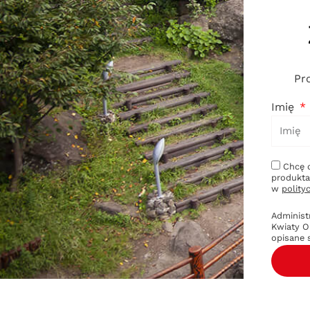
Pr
Imię
Chcę 
produkta
w
polity
Administ
Kwiaty O
opisane