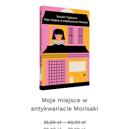
Moje miejsce w
antykwariacie Morisaki
Zakres
Zakres
35,00
zł
–
40,00
zł