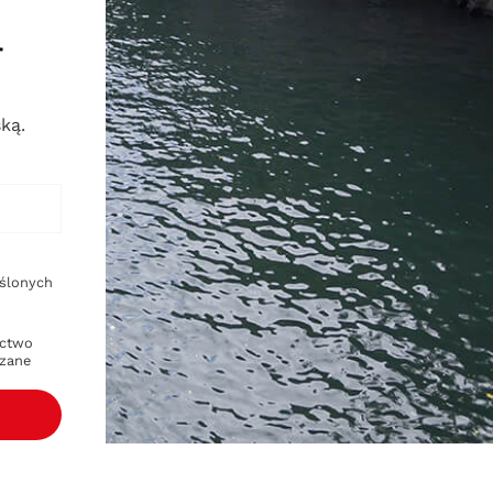
r
ką.
eślonych
ictwo
ązane