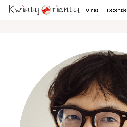
Przejdź
O nas
Recenzje
do
treści