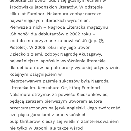
debiutancki utwór odbił się głośnym echem w
środowisku japońskich literatów. W odstępie
kilku lat Fuminori Nakamura zdobył naręcze
najważniejszych literackich wyróżnień.
Pierwsze z nich – Nagroda Literacka magazynu
„Shinchō” dla debiutantów z 2002 roku –
zostało mu przyznane za powieść Jū (jap. 銃,
Pistolet). W 2005 roku inny jego utwór,
Dziecko z ziemi, zdobył Nagrodę Akutagawy,
najważniejsze japońskie wyróżnienie literackie
dla debiutantów na polu prozy wysokiej artystycznie.
Kolejnym osiągnięciem w
nieprzerwanym paśmie sukcesów była Nagroda
Literacka im. Kenzaburo Ōe, którą Fuminori
Nakamura otrzymał za powieść Kieszonkowiec,
będącą zarazem pierwszym utworem autora
przetłumaczonym na język angielski. Jego twórczość,
czerpiąca garściami z amerykańskich
pulp thrillerów, cieszy się wielkim zainteresowaniem
nie tylko w Japoni, ale także wśród