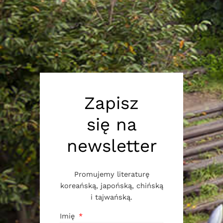
Zapisz
się na
newsletter
Promujemy literaturę
koreańską, japońską, chińską
i tajwańską.
Imię