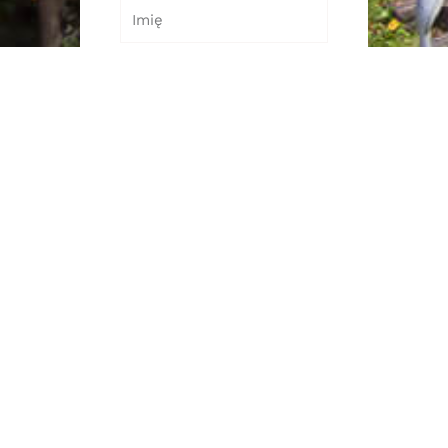
E-mail
Chcę otrzymywać e-mail
newsletter – informacje
o nowościach, promocjach,
produktach lub usługach firmy
Wydawnictwo Kwiaty Orientu – na
zasadach określonych w
polityce
prywatności
.
Administratorem danych
osobowych podanych w formularzu
jest firma Wydawnictwo Kwiaty
Orientu. Zasady przetwarzania
danych oraz Twoje uprawnienia
z tym związane opisane są
w
polityce prywatności
.
SUBSKRYBUJĘ
NEWSLETTER