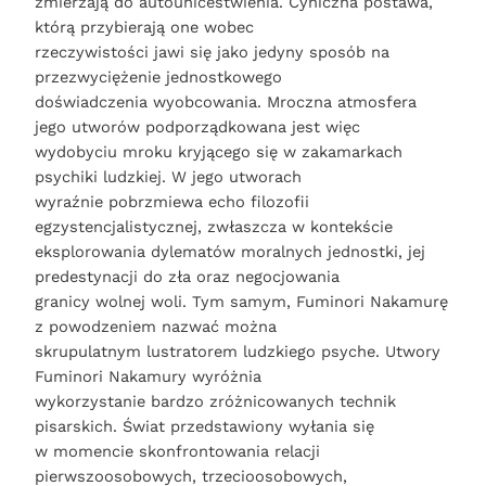
zmierzają do autounicestwienia. Cyniczna postawa,
którą przybierają one wobec
rzeczywistości jawi się jako jedyny sposób na
przezwyciężenie jednostkowego
doświadczenia wyobcowania. Mroczna atmosfera
jego utworów podporządkowana jest więc
wydobyciu mroku kryjącego się w zakamarkach
psychiki ludzkiej. W jego utworach
wyraźnie pobrzmiewa echo filozofii
egzystencjalistycznej, zwłaszcza w kontekście
eksplorowania dylematów moralnych jednostki, jej
predestynacji do zła oraz negocjowania
granicy wolnej woli. Tym samym, Fuminori Nakamurę
z powodzeniem nazwać można
skrupulatnym lustratorem ludzkiego psyche. Utwory
Fuminori Nakamury wyróżnia
wykorzystanie bardzo zróżnicowanych technik
pisarskich. Świat przedstawiony wyłania się
w momencie skonfrontowania relacji
pierwszoosobowych, trzecioosobowych,