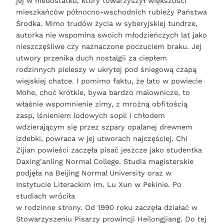
jej w niedostatku, który towarzyszył większości
mieszkańców północno-wschodnich rubieży Państwa
Środka. Mimo trudów życia w syberyjskiej tundrze,
autorka nie wspomina swoich młodzieńczych lat jako
nieszczęśliwe czy naznaczone poczuciem braku. Jej
utwory przenika duch nostalgii za ciepłem
rodzinnych pieleszy w ukrytej pod śniegową czapą
wiejskiej chatce. I pomimo faktu, że lato w powiecie
Mohe, choć krótkie, bywa bardzo malownicze, to
właśnie wspomnienie zimy, z mroźną obfitością
zasp, lśnieniem lodowych sopli i chłodem
wdzierającym się przez szpary opalanej drewnem
izdebki, powraca w jej utworach najczęściej. Chi
Zijian powieści zaczęła pisać jeszcze jako studentka
Daxing’anling Normal College. Studia magisterskie
podjęła na Beijing Normal University oraz w
Instytucie Literackim im. Lu Xun w Pekinie. Po
studiach wróciła
w rodzinne strony. Od 1990 roku zaczęła działać w
Stowarzyszeniu Pisarzy prowincji Heilongjiang. Do tej