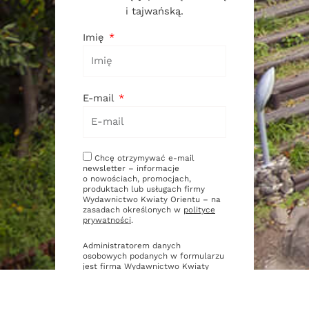
i tajwańską.
Imię
E-mail
Chcę otrzymywać e-mail
newsletter – informacje
o nowościach, promocjach,
produktach lub usługach firmy
Wydawnictwo Kwiaty Orientu – na
zasadach określonych w
polityce
prywatności
.
Administratorem danych
osobowych podanych w formularzu
jest firma Wydawnictwo Kwiaty
Orientu. Zasady przetwarzania
danych oraz Twoje uprawnienia
z tym związane opisane są
w
polityce prywatności
.