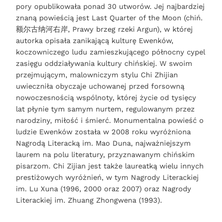
pory opublikowała ponad 30 utworów. Jej najbardziej
znaną powieścią jest Last Quarter of the Moon (chiń.
额尔古纳河右岸, Prawy brzeg rzeki Argun), w której
autorka opisała zanikającą kulturę Ewenków,
koczowniczego ludu zamieszkującego północny cypel
zasięgu oddziaływania kultury chińskiej. W swoim
przejmującym, malowniczym stylu Chi Zhijian
uwieczniła obyczaje uchowanej przed forsowną
nowoczesnością wspólnoty, której życie od tysięcy
lat płynie tym samym nurtem, regulowanym przez
narodziny, miłość i śmierć. Monumentalna powieść o
ludzie Ewenków została w 2008 roku wyróżniona
Nagrodą Literacką im. Mao Duna, najważniejszym
laurem na polu literatury, przyznawanym chińskim
pisarzom. Chi Zijian jest także laureatką wielu innych
prestiżowych wyróżnień, w tym Nagrody Literackiej
im. Lu Xuna (1996, 2000 oraz 2007) oraz Nagrody
Literackiej im. Zhuang Zhongwena (1993).