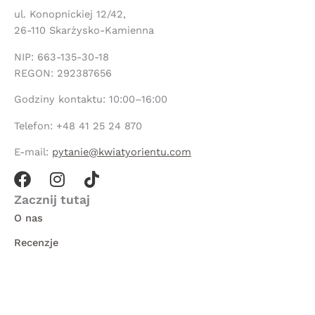
ul. Konopnickiej 12/42,
26-110 Skarżysko-Kamienna
NIP: 663-135-30-18
REGON: 292387656
Godziny kontaktu: 10:00–16:00
Telefon: +48 41 25 24 870
E-mail:
pytanie@kwiatyorientu.com
F
I
T
a
n
i
Zacznij tutaj
c
s
k
O nas
e
t
t
Recenzje
b
a
o
o
g
k
Autorzy
o
r
Wiadomości
k
a
m