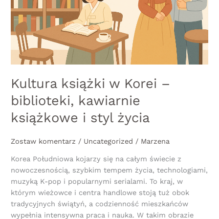
kawiarnie
książkowe
i
styl
życia
Kultura książki w Korei –
biblioteki, kawiarnie
książkowe i styl życia
Zostaw komentarz
/
Uncategorized
/
Marzena
Korea Południowa kojarzy się na całym świecie z
nowoczesnością, szybkim tempem życia, technologiami,
muzyką K-pop i popularnymi serialami. To kraj, w
którym wieżowce i centra handlowe stoją tuż obok
tradycyjnych świątyń, a codzienność mieszkańców
wypełnia intensywna praca i nauka. W takim obrazie